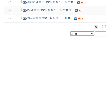
휴대폰에볼루션❤️ＤＭＣ78.ＣＯＭ❤️…
77
PC에볼루션❤️ＤＭＣ78.ＣＯＭ❤️카…
76
현금에볼루션❤️ＤＭＣ78.ＣＯＭ❤️…
75
1
2