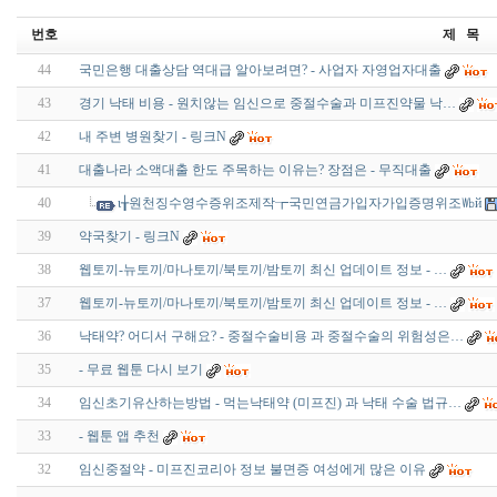
번호
제 목
44
국민은행 대출상담 역대급 알아보려면? - 사업자 자영업자대출
43
경기 낙태 비용 - 원치않는 임신으로 중절수술과 미프진약물 낙…
42
내 주변 병원찾기 - 링크N
41
대출나라 소액대출 한도 주목하는 이유는? 장점은 - 무직대출
40
ι╁원천징수영수증위조제작┲국민연금가입자가입증명위조㏝й
39
약국찾기 - 링크N
38
웹토끼-뉴토끼/마나토끼/북토끼/밤토끼 최신 업데이트 정보 - …
37
웹토끼-뉴토끼/마나토끼/북토끼/밤토끼 최신 업데이트 정보 - …
36
낙태약? 어디서 구해요? - 중절수술비용 과 중절수술의 위험성은…
35
- 무료 웹툰 다시 보기
34
임신초기유산하는방법 - 먹는낙태약 (미프진) 과 낙태 수술 법규…
33
- 웹툰 앱 추천
32
임신중절약 - 미프진코리아 정보 불면증 여성에게 많은 이유