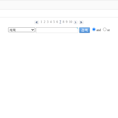
1
2
3
4
5
6
7
8
9
10
and
or