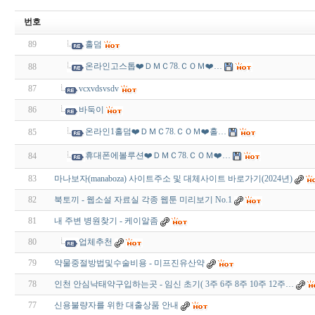
번호
89
홀덤
온라인고스톱❤️ＤＭＣ78.ＣＯＭ❤️…
88
87
vcxvdsvsdv
86
바둑이
온라인1홀덤❤️ＤＭＣ78.ＣＯＭ❤️홀…
85
휴대폰에볼루션❤️ＤＭＣ78.ＣＯＭ❤️…
84
83
마나보자(manaboza) 사이트주소 및 대체사이트 바로가기(2024년)
82
북토끼 - 웹소설 자료실 각종 웹툰 미리보기 No.1
81
내 주변 병원찾기 - 케이알좀
80
업체추천
79
약물중절방법및수술비용 - 미프진유산약
78
인천 안심낙태약구입하는곳 - 임신 초기( 3주 6주 8주 10주 12주…
77
신용불량자를 위한 대출상품 안내