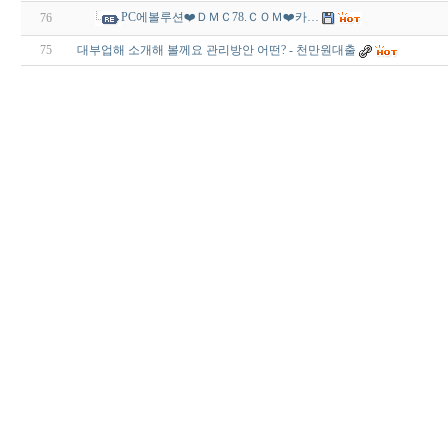
PC에볼루션❤️ＤＭＣ78.ＣＯＭ❤️카…
76
75
대부업해 소개해 볼께요 관리방안 어떤? - 천만원대출