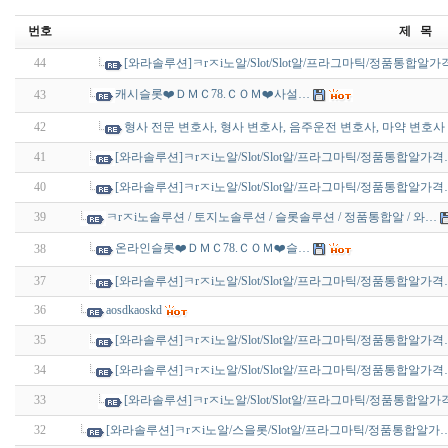
번호
제 목
44
[와라솔루션]ㅋrㅈi노알/Slot/Slot알/프라그마틱/정품통합알가
캐시슬롯❤️ＤＭＣ78.ＣＯＭ❤️사설…
43
42
형사 전문 변호사, 형사 변호사, 음주운전 변호사, 마약 변호사
41
[와라솔루션]ㅋrㅈi노알/Slot/Slot알/프라그마틱/정품통합알가격
40
[와라솔루션]ㅋrㅈi노알/Slot/Slot알/프라그마틱/정품통합알가격
39
ㅋrㅈi노솔루션 / 토지노솔루션 / 슬롯솔루션 / 정품통합알 / 와…
온라인슬롯❤️ＤＭＣ78.ＣＯＭ❤️슬…
38
37
[와라솔루션]ㅋrㅈi노알/Slot/Slot알/프라그마틱/정품통합알가격
36
aosdkaoskd
35
[와라솔루션]ㅋrㅈi노알/Slot/Slot알/프라그마틱/정품통합알가격
34
[와라솔루션]ㅋrㅈi노알/Slot/Slot알/프라그마틱/정품통합알가격
33
[와라솔루션]ㅋrㅈi노알/Slot/Slot알/프라그마틱/정품통합알가
32
[와라솔루션]ㅋrㅈi노알/스을롯/Slot알/프라그마틱/정품통합알가