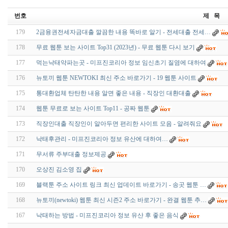
번호
제 목
179
2금융권전세자금대출 깔끔한 내용 똑바로 알기 - 전세대출 전세…
178
무료 웹툰 보는 사이트 Top31 (2023년) - 무료 웹툰 다시 보기
177
먹는낙태약파는곳 - 미프진코리아 정보 임신초기 질염에 대하여
176
뉴토끼 웹툰 NEWTOKI 최신 주소 바로가기 - 19 웹툰 사이트
175
통대환업체 탄탄한 내용 알면 좋은 내용 - 직장인 대환대출
174
웹툰 무료로 보는 사이트 Top11 - 공짜 웹툰
173
직장인대출 직장인이 알아두면 편리한 사이트 모음 - 알려줘요
172
낙태후관리 - 미프진코리아 정보 유산에 대하여…
171
무서류 주부대출 정보제공
170
오상진 김소영 집
169
블랙툰 주소 사이트 링크 최신 업데이트 바로가기 - 송곳 웹툰 …
168
뉴토끼(newtoki) 웹툰 최신 시즌2 주소 바로가기 - 완결 웹툰 추…
167
낙태하는 방법 - 미프진코리아 정보 유산 후 좋은 음식