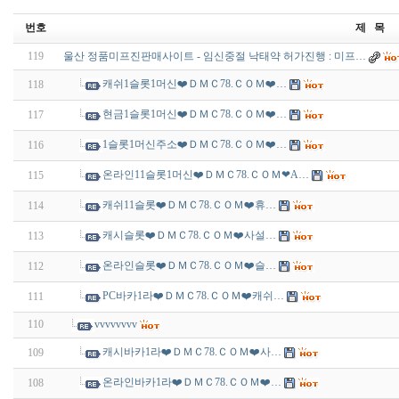
번호
제 목
119
울산 정품미프진판매사이트 - 임신중절 낙태약 허가진행 : 미프…
캐쉬1슬롯1머신❤️ＤＭＣ78.ＣＯＭ❤️…
118
현금1슬롯1머신❤️ＤＭＣ78.ＣＯＭ❤️…
117
1슬롯1머신주소❤️ＤＭＣ78.ＣＯＭ❤️…
116
온라인11슬롯1머신❤️ＤＭＣ78.ＣＯＭ❤A…
115
캐쉬11슬롯❤️ＤＭＣ78.ＣＯＭ❤️휴…
114
캐시슬롯❤️ＤＭＣ78.ＣＯＭ❤️사설…
113
온라인슬롯❤️ＤＭＣ78.ＣＯＭ❤️슬…
112
PC바카1라❤️ＤＭＣ78.ＣＯＭ❤️캐쉬…
111
110
vvvvvvvv
캐시바카1라❤️ＤＭＣ78.ＣＯＭ❤️사…
109
온라인바카1라❤️ＤＭＣ78.ＣＯＭ❤️…
108