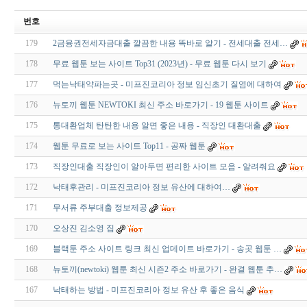
번호
179
2금융권전세자금대출 깔끔한 내용 똑바로 알기 - 전세대출 전세…
178
무료 웹툰 보는 사이트 Top31 (2023년) - 무료 웹툰 다시 보기
177
먹는낙태약파는곳 - 미프진코리아 정보 임신초기 질염에 대하여
176
뉴토끼 웹툰 NEWTOKI 최신 주소 바로가기 - 19 웹툰 사이트
175
통대환업체 탄탄한 내용 알면 좋은 내용 - 직장인 대환대출
174
웹툰 무료로 보는 사이트 Top11 - 공짜 웹툰
173
직장인대출 직장인이 알아두면 편리한 사이트 모음 - 알려줘요
172
낙태후관리 - 미프진코리아 정보 유산에 대하여…
171
무서류 주부대출 정보제공
170
오상진 김소영 집
169
블랙툰 주소 사이트 링크 최신 업데이트 바로가기 - 송곳 웹툰 …
168
뉴토끼(newtoki) 웹툰 최신 시즌2 주소 바로가기 - 완결 웹툰 추…
167
낙태하는 방법 - 미프진코리아 정보 유산 후 좋은 음식