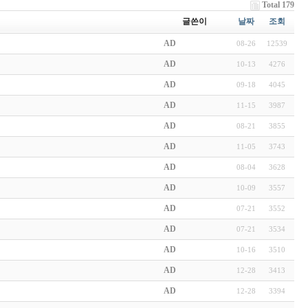
Total 179
글쓴이
날짜
조회
AD
08-26
12539
AD
10-13
4276
AD
09-18
4045
AD
11-15
3987
AD
08-21
3855
AD
11-05
3743
AD
08-04
3628
AD
10-09
3557
AD
07-21
3552
AD
07-21
3534
AD
10-16
3510
AD
12-28
3413
AD
12-28
3394