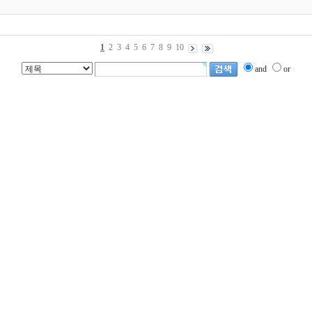
1
2
3
4
5
6
7
8
9
10
and
or