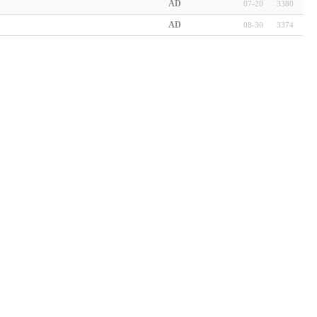
AD
07-20
3380
AD
08-30
3374