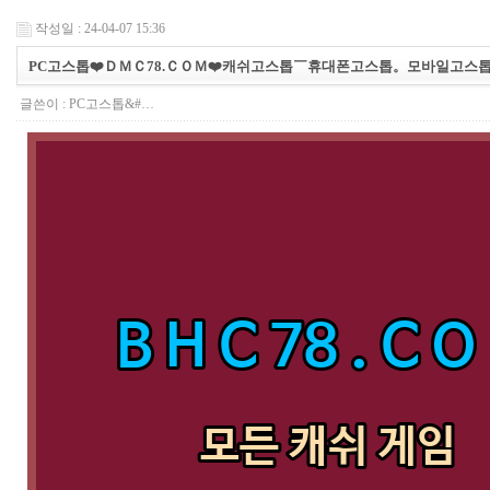
작성일 : 24-04-07 15:36
PC고스톱❤️ＤＭＣ78.ＣＯＭ❤️캐쉬고스톱￣휴대폰고스톱。모바일고스
글쓴이 :
PC고스톱&#…