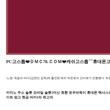
PC고스톱❤️ＤＭＣ78.ＣＯＭ❤️캐쉬고스톱￣휴대
'노량: 죽음의 바다'(김한민 감독)에 출연한 배우 허준호의 인터뷰가 진행됐다. 
카지노 주소 슬롯 모바일 슬롯1머신 호환 로우바둑이 휴대폰 텍사스1
이트 맞고 현금 바카1라 최고의