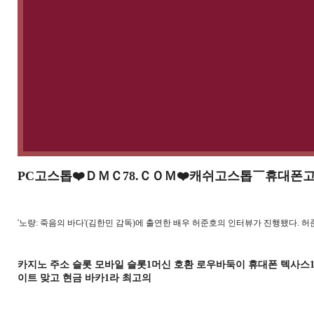
PC고스톱❤️ＤＭＣ78.ＣＯＭ❤️캐쉬고스톱￣휴대
'노량: 죽음의 바다'(김한민 감독)에 출연한 배우 허준호의 인터뷰가 진행됐다. 
카지노 주소 슬롯 모바일 슬롯1머신 호환 로우바둑이 휴대폰 텍사스1
이트 맞고 현금 바카1라 최고의