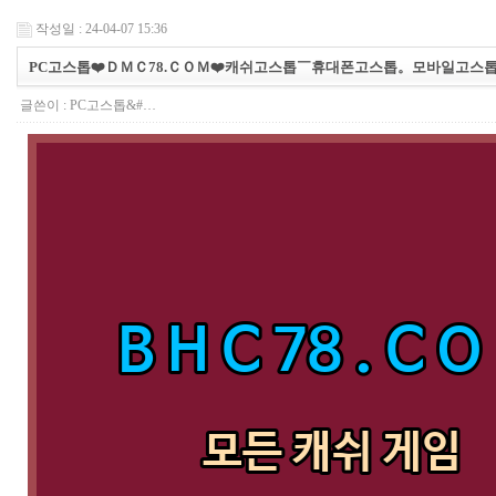
작성일 : 24-04-07 15:36
PC고스톱❤️ＤＭＣ78.ＣＯＭ❤️캐쉬고스톱￣휴대폰고스톱。모바일고스
글쓴이 :
PC고스톱&#…