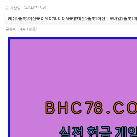
작성일 : 24-04-07 15:49
캐쉬1슬롯1머신❤️ＤＭＣ78.ＣＯＭ❤️휴대폰1슬롯1머신￣모바일1슬롯1
글쓴이 :
캐쉬1슬롯1…