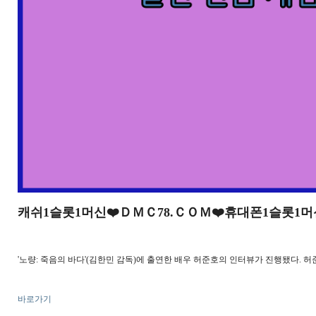
캐쉬1슬롯1머신❤️ＤＭＣ78.ＣＯＭ❤️휴대폰1슬롯
'노량: 죽음의 바다'(김한민 감독)에 출연한 배우 허준호의 인터뷰가 진행됐다. 
바로가기