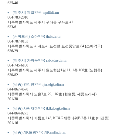
635-46
(제주시) 제일약국 wpdlfdirrnr
064-783-2010
제주특별자치도 제주시 구좌읍 구좌로 47
633-61
(서귀포시) 소아약국 thdkdirrnr
064-787-0153
제주특별자치도 서귀포시 표선면 표선중앙로 84 (소아약국)
636-29
(제주시) 가까운약국 rkRkdnsdirrnr
064-745-6188
제주특별자치도 제주시 원노형남1길 11, 1층 106호 (노형동)
630-82
(세종) 건강한약국 rjsrkdgksdirrnr
044-867-4678
세종특별자치시 노을3로 29, 102호 (한솔동, 세종프라자)
301-30
(세종) 사랑채한약국 tkfkdcogksdirrnr
044-864-9275
세종특별자치시 가름로 143, KT&G세종타워B 2층 11호 (어진동)
301-16
(세종) NK드림약국 NKemfladirrnr