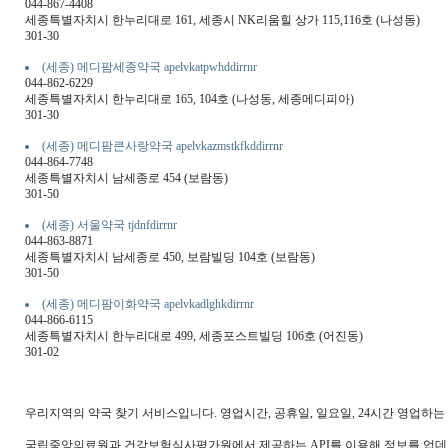
044-867-4408
세종특별자치시 한누리대로 161, 세종시 NK리움힐 상가 115,116호 (나성동)
301-30
(세종) 메디팜세종약국 apelvkatpwhddirrnr
044-862-6229
세종특별자치시 한누리대로 165, 104호 (나성동, 세종메디피아)
301-30
(세종) 메디팜큰사랑약국 apelvkazmstkfkddirrnr
044-864-7748
세종특별자치시 남세종로 454 (보람동)
301-50
(세종) 서울약국 tjdnfdirrnr
044-863-8871
세종특별자치시 남세종로 450, 보람빌딩 104호 (보람동)
301-50
(세종) 메디팜이화약국 apelvkadlghkdirrnr
044-866-6115
세종특별자치시 한누리대로 499, 세종포스트빌딩 106호 (어진동)
301-02
우리지역의 약국 찾기 서비스입니다. 영업시간, 공휴일, 일요일, 24시간 영업하
국립중앙의료원과 건강보험심사평가원에서 제공하는 API를 이용해 정보를 업데