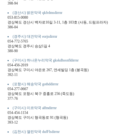
398-94
(경산시) 밝은약국 qkfrdmsdirrnr
053-815-0080
경상북도 경산시 백자로10길 3-11, 1층 103호 (사동, 드림프라자)
386-04
(경주시) 대건약국 eorjsdirrnr
054-772-5765
경상북도 경주시 승삼1길 4
380-90
(구미시) 하나온누리약국 gkskdhssnfldirrnr
054-456-2019
경상북도 구미시 야은로 267, 연세빌딩 1층 (봉곡동)
392-11
(포항시) 해송약국 gothddirrnr
054-277-0667
경상북도 포항시 북구 중흥로 256 (죽도동)
377-76
(구미시) 미르약국 alfmdirrnr
054-454-1154
경상북도 구미시 형곡동로 91 (형곡동)
393-12
(김천시) 열린약국 dufFlsdirrnr