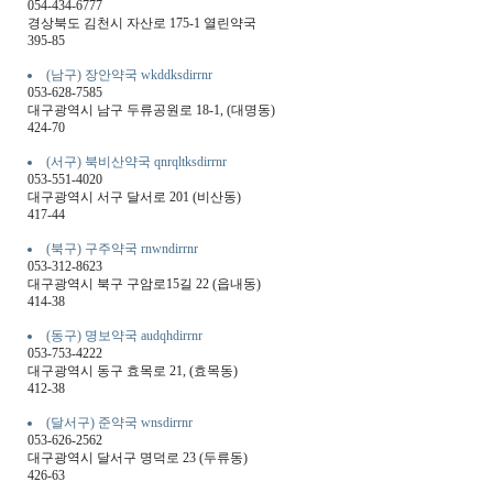
054-434-6777
경상북도 김천시 자산로 175-1 열린약국
395-85
(남구) 장안약국 wkddksdirrnr
053-628-7585
대구광역시 남구 두류공원로 18-1, (대명동)
424-70
(서구) 북비산약국 qnrqltksdirrnr
053-551-4020
대구광역시 서구 달서로 201 (비산동)
417-44
(북구) 구주약국 rnwndirrnr
053-312-8623
대구광역시 북구 구암로15길 22 (읍내동)
414-38
(동구) 명보약국 audqhdirrnr
053-753-4222
대구광역시 동구 효목로 21, (효목동)
412-38
(달서구) 준약국 wnsdirrnr
053-626-2562
대구광역시 달서구 명덕로 23 (두류동)
426-63