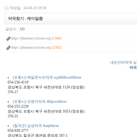
작성일 : 24-04-10 19:30
약국찾기 - 케이알좀
글쓴이 :
AD
https://pharmacy.krzom.org
[1369]
https://pharmacy.krzom.org
[1382]
내손안의약국 심
약국
(포항시) 제일온누리약국 wpdlfdhssnfldirrnr
054-256-4119
경상북도 포항시 북구 새천년대로 1126 (장성동)
376-17
(포항시) 오렌지약국 dhfpswldirrnr
054-255-2229
경상북도 포항시 북구 새천년대로 1053 (창포동)
376-31
(칠곡군) 삼성약국 tkatjddirrnr
054-920-3777
경상북도 칠곡군 왜관읍 중앙로 187-1