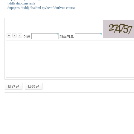
tjddls dnpqxns anfy
dnpqxns duddj dbaldml tpvhemf dnrlvus course
이름
패스워드