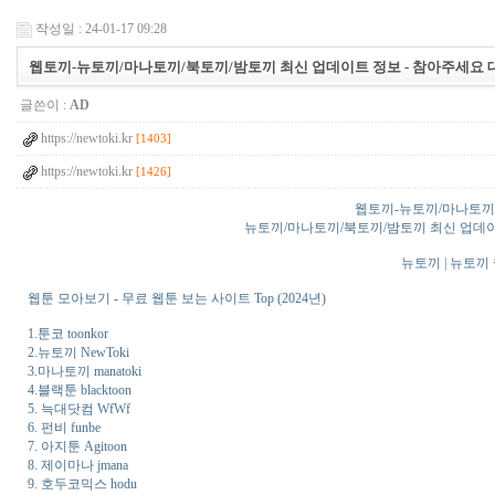
작성일 : 24-01-17 09:28
웹토끼-뉴토끼/마나토끼/북토끼/밤토끼 최신 업데이트 정보 - 참아주세요 
글쓴이 :
AD
https://newtoki.kr
[1403]
https://newtoki.kr
[1426]
웹토끼-뉴토끼/마나토끼
뉴토끼/마나토끼/북토끼/밤토끼 최신 업데이트 정보
뉴토끼 | 뉴토끼
웹툰 모아보기 - 무료 웹툰 보는 사이트 Top (2024년)
1.툰코 toonkor
2.뉴토끼 NewToki
3.마나토끼 manatoki
4.블랙툰 blacktoon
5. 늑대닷컴 WfWf
6. 펀비 funbe
7. 아지툰 Agitoon
8. 제이마나 jmana
9. 호두코믹스 hodu