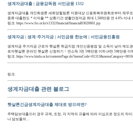
생계자금대출 | 금융감독원 서민금융 1332
생계자금대출 개인회생론 새희망힐링론 지원대상 신용회복위원회로부터 채무조정을 
종류 대출한도 * 이자율 ** 상환기간 생활안정자금 최대 1,500만원 연 4.0% 이
링크: https://www.fss.or.kr/s1332/financial/financial03020601.jsp
생계자금 | 생계·주거자금 | 서민금융 한눈에 | 서민금융진흥원
생계자금 주거자금 근로자 햇살론 취급지점 개인신용평점 및 소득이 낮아 제도권
로자햇살론 온라인 햇살론 신청하기 > 연소득 3천 5백만원 이하 (4천 5백만원 이
링크: https://www.kinfa.or.kr/contentsPage.do?menuCode=01313&menuCategory=0016
링크:
생계자금대출 관련 블로그
햇살론긴급생계자금대출 제대로 받으려면?
주택담보대출으리 경우 규제, 조정, 각 지역의 규율에 따라 이십프로 정도의 차이
나 담보물의…