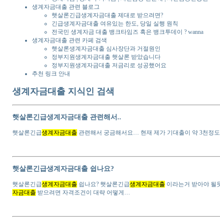
생계자금대출 관련 블로그
햇살론긴급생계자금대출 제대로 받으려면?
긴급생계자금대출 여유있는 한도, 당일 실행 원칙
전국민 생계자금 대출 뱅크타임즈 혹은 뱅크투데이 ? wanna
생계자금대출 관련 카페 검색
햇살론생계자금대출 심사장단과 거절원인
정부지원생계자금대출 햇살론 받았습니다
정부지원생계자금대출 저금리로 성공했어요
추천 링크 안내
생계자금대출 지식인 검색
햇살론긴급생계자금대출 관련해서..
햇살론긴급
생계자금대출
관련해서 궁금해서요… 현재 제가 기대출이 약 3천정도
햇살론긴급생계자금대출 쉽나요?
햇살론긴급
생계자금대출
쉽나요? 햇살론긴급
생계자금대출
이라는거 받아야 될듯
자금대출
받으려면 자격조건이 대략 어떻게…