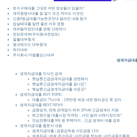
토지구매대출 그대로 어떤 정보들이 있을까?
재직증명서대출 잘 알기 조건 적어도 이것만
신용9등급대출가능한곳안내 달라진 내용 탐구
집살때대출 알면 좋은 이유 영향
캐피탈직장인대출 영향 간편하다
펀딩온대부(우리동네전당포)
칠월대부중개
뱅크메이드 대부중개
럭키대부
주식회사 더엘홀딩스대부
생계자금대출
생계자금대출 지식인 검색
햇살론긴급생계자금대출 관련해서..
햇살론긴급생계자금대출 쉽나요?
햇살론긴급생계자금대출 쉬운곳?
생계자금대출 HOT TOPIC
대출금리 7%시대…120만명 세금 내면 원리금도 못 갚아
생계자금대출 BEST NEWS
금융당국, 연체 관계없이 하위 20%에 긴급생계비 지원
레고랜드발 대출시장 직격탄…서민 밀려 사채시장으로?
안심전환대출 9억 원 주택까지…긴급 생계비 대출 검토
생계자금대출 웹문서 내용
생계자금대출 | 금융감독원 서민금융 1332
생계자금 | 생계·주거자금 | 서민금융 한눈에 | 서민금융진흥원