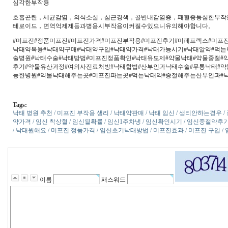
심각한부작용
호흡곤란，세균감염，의식소실，심근경색，골반내감염증，패혈증등심한부작
테로이드，면역억제제등과병용시부작용이커질수있으니유의해야합니다。
#미프진#정품미프진#미프진가격#미프진부작용#미프진후기#미페프렉스#미프
낙태약복용#낙태약구매#낙태약구입#낙태약가격#낙태가능시기#낙태알약#먹는
술병원#낙태수술#낙태방법#미프진정품확인#낙태유도제#약물낙태#약물중절#
후기#약물유산과정#여의사진료처방#낙태합법#산부인과낙태수술#무통낙태#
능한병원#약물낙태해주는곳#미프진파는곳#먹는낙태약#중절해주는산부인과#
Tags:
낙태 병원 추천 / 미프진 부작용 생리 / 낙태약판매 / 낙태 임신 / 생리안하는경우 / 중
약가격 / 임신 착상혈 / 임신될확률 / 임신1주차냉 / 임신확인시기 / 임신중절약후기 
/ 낙태원해요 / 미프진 정품가격 / 임신초기낙태방법 / 미프진효과 / 미­프진 구입 
이름
패스워드