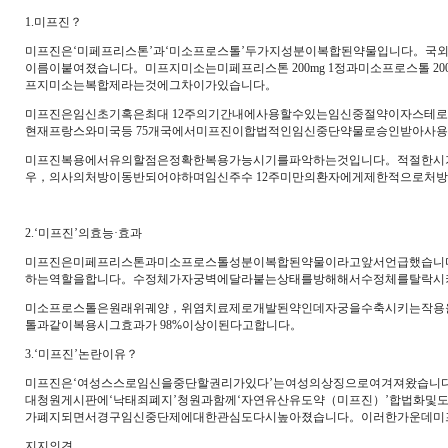
1.미프진？
미프진은‘미페프리스톤’과‘미소프로스톨’두가지성분이복합된약물입니다。국
이름이붙여졌습니다。미프지미소는미페프리스톤 200mg 1정과미소프로스톨 
프지미소는복합제라는것에그차이가있습니다。
미프진은임신초기혹은최대 12주의기간내에사용할수있는임신중절약이자스테로
현재프랑스와미국등 75개국에서미프진이합법적인임신중단약물로승인받아사
미프진복용에서유의할점은정확한복용가능시기를파악하는것입니다。적절한시
우，의사의처방이동반되어야하며임신주수 12주미만의환자에게제한적으로처
2.‘미프진’의효능·효과
미프진은미페프리스톤과미소프로스톨성분이복합된약물이라고앞서언급했습니
하는역할을합니다。수정체가자궁벽에달라붙는상태를방해해서수정체를탈락시
미소프로스톨은원래위궤양，위염치료제로개발된약인데자궁을수축시키는작용을합
톨과같이복용시그효과가 98%이상이된다고합니다。
3.‘미프진’논란이유？
미프진은‘여성스스로임신을중단할권리가있다’는여성의상징으로여겨져왔습니다
대청원게시판에‘낙태죄폐지’청원과함께‘자연유산유도약（미프진）’합법화및도
가폐지되면서경구임신중단제에대한관심도다시높아졌습니다。이러한가운데미
지지의견