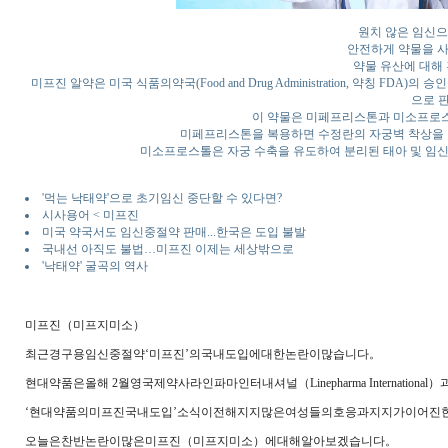
원치 않은 임신으
안전하게 약물을 사
약물 유산에 대해
미프진 알약은 미국 식품의약국(Food and Drug Administration, 약칭 F
으로 
이 약물은 미페프리스톤과 미소프로스
미페프리스톤을 복용하면 수정란의 자궁벽 착상을 
미소프로스톨은 자궁 수축을 유도하여 분리된 태아 및 임신
'먹는 낙태약'으로 초기임신 중단할 수 있다면?
시사용어 < 미프진
미국 약국서도 임신중절약 판매...한국은 도입 불발
국내선 아직도 불법…미프진 이제는 세상밖으로
'낙태약' 굴곡의 역사
미프진（미프지미소）
최근경구용임신중절약‘미프진’의국내도입에대한논란이많습니다。
현대약품은올해 2월영국제약사라인파마인터내셔널（Linepharma Interna
‘현대약품의미프진국내도입’소식이전해지지많은여성들의호응과지지가이어진
오늘은찬반논란이많은미프진（미프지미소）에대해알아보겠습니다。