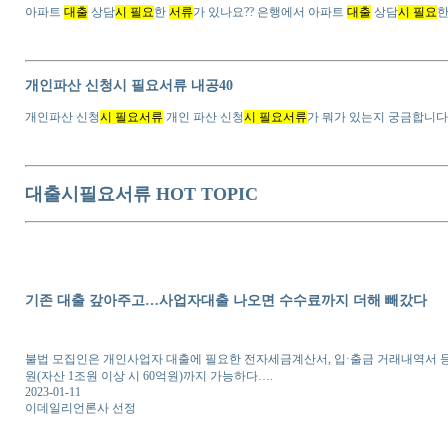
아파트
대출
상담
시 필요
한
서류
가 있나요?? 은행에서 아파트
대출
상담
시 필요
개인파산 신청시 필요서류 내공40
개인파산 신청
시 필요서류
개인 파산 신청
시 필요서류
가 뭐가 있는지 궁금합니다.
대출시필요서류 HOT TOPIC
기존 대출 갚아주고…사업자대출 나오면 수수료까지 더해 빼갔다
불법 모집인은 개인사업자 대출에 필요한 전자세금계산서, 입·출금 거래내역서 등
원(자산 1조원 이상 시 60억원)까지 가능하다….
2023-01-11
이데일리언론사 선정