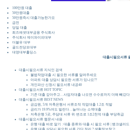
100만원 대출
50만원대출
50만원즉시 대출가능한가요
급전
당일 대출
희즈에셋대부금융 주식회사
주식회사 제이와이피대부
더블유 대부
골드전당포대부
대영대부홀딩스
대출시필요서류 올
대출시필요서류 지식인 검색
불법작업대출 시 필요한 서류를 알려주세요
아파트 대출 상담시 필요한 서류가 있나요??
개인파산 신청시 필요서류 내공40
대출시필요서류 HOT TOPIC
기존 대출 갚아주고…사업자대출 나오면 수수료까지 더해 빼갔다
대출시필요서류 BEST NEWS
금감원, 5개 저축은행서 서류조작 작업대출 1.2조 적발
금리가 19.9%여도 빌린다…늘어나는 소액대출
저축은행 5곳, 주담대 서류 위·변조로 1조2천억 대출 부당취급
대출시필요서류 웹문서 내용
은행 대출 바로 알기 : 대출 종류와 대출 시 필요 서류 | 뱅크샐러드
은행 대출 상담시 필요한 서류 간단 정리 ? 생활정보창고