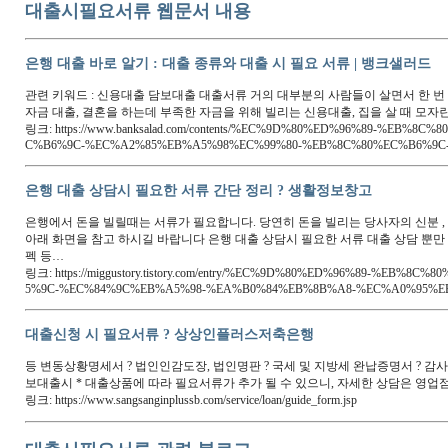
대출시필요서류 웹문서 내용
은행 대출 바로 알기 : 대출 종류와 대출 시 필요 서류 | 뱅크샐러드
관련 키워드 : 신용대출 담보대출 대출서류 거의 대부분의 사람들이 살면서 한 번
자금 대출, 결혼을 하는데 부족한 자금을 위해 빌리는 신용대출, 집을 살 때 모
링크: https://www.banksalad.com/contents/%EC%9D%80%ED%96%89-%E
C%B6%9C-%EC%A2%85%EB%A5%98%EC%99%80-%EB%8C%80%EC%B6%9C-
은행 대출 상담시 필요한 서류 간단 정리 ? 생활정보창고
은행에서 돈을 빌릴때는 서류가 필요합니다. 당연히 돈을 빌리는 당사자의 신분 , 
아래 화면을 참고 하시길 바랍니다 은행 대출 상담시 필요한 서류 대출 상담 뿐만 
펙 등…
링크: https://miggustory.tistory.com/entry/%EC%9D%80%ED%96%89-%
5%9C-%EC%84%9C%EB%A5%98-%EA%B0%84%EB%8B%A8-%EC%A0%95%
대출신청 시 필요서류 ? 상상인플러스저축은행
등 변동상황명세서 ? 법인인감도장, 법인명판 ? 국세 및 지방세 완납증명서 ?
보대출시 * 대출상품에 따라 필요서류가 추가 될 수 있으니, 자세한 상담은 영
링크: https://www.sangsanginplussb.com/service/loan/guide_form.jsp