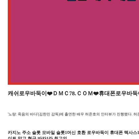
캐쉬로우바둑이❤️ＤＭＣ78.ＣＯＭ❤️휴대폰로우바
'노량: 죽음의 바다'(김한민 감독)에 출연한 배우 허준호의 인터뷰가 진행됐다. 
카지노 주소 슬롯 모바일 슬롯1머신 호환 로우바둑이 휴대폰 텍사스1
이트 맞고 현금 바카1라 최고의