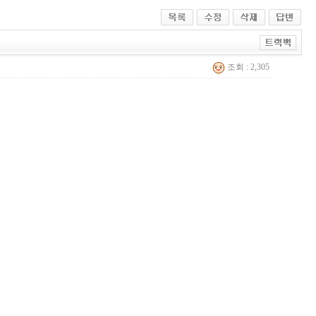
조회 : 2,305