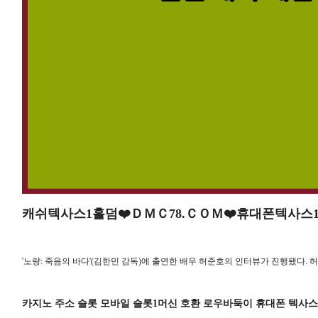
캐쉬텍사스1홀덤❤️ＤＭＣ78.ＣＯＭ❤️휴대폰텍사
'노량: 죽음의 바다'(김한민 감독)에 출연한 배우 허준호의 인터뷰가 진행됐다. 
카지노 주소 슬롯 모바일 슬롯1머신 호환 로우바둑이 휴대폰 텍사스1