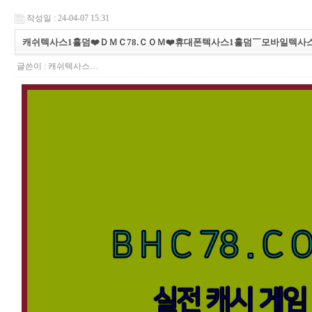
작성일 : 24-04-07 15:31
캐쉬텍사스1홀덤❤️ＤＭＣ78.ＣＯＭ❤️휴대폰텍사스1홀덤￣모바일텍사
글쓴이 :
캐쉬텍사스…