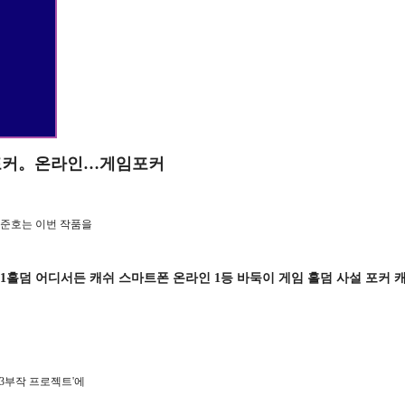
일포커。온라인…게임포커
허준호는 이번 작품을
홀덤 어디서든 캐쉬 스마트폰 온라인 1등 바둑이 게임 홀덤 사설 포커 캐
3부작 프로젝트'에