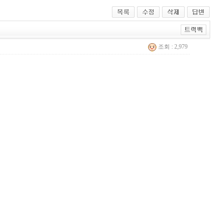
조회 : 2,979