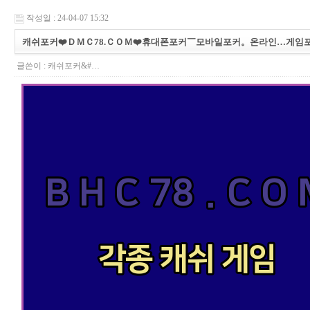
작성일 : 24-04-07 15:32
캐쉬포커❤️ＤＭＣ78.ＣＯＭ❤️휴대폰포커￣모바일포커。온라인…게임
글쓴이 :
캐쉬포커&#…