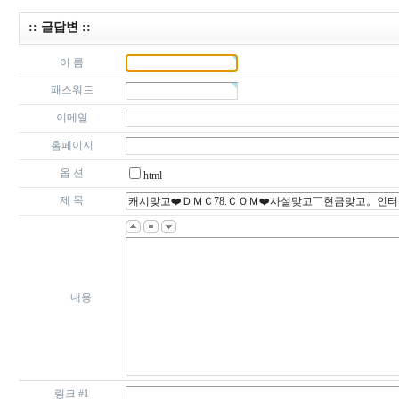
:: 글답변 ::
이 름
패스워드
이메일
홈페이지
옵 션
html
제 목
내용
링크 #1