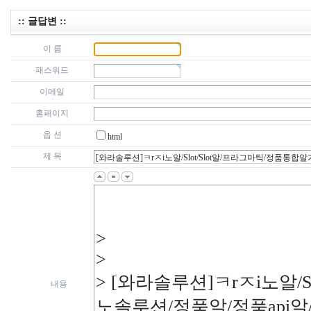
:: 글답변 ::
이 름
패스워드
이메일
홈페이지
옵 션
html
제 목
내용