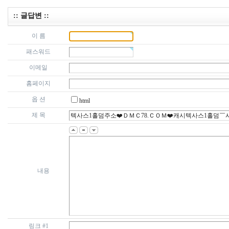
:: 글답변 ::
이 름
패스워드
이메일
홈페이지
옵 션
html
제 목
내용
링크 #1