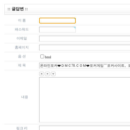
:: 글답변 ::
이 름
패스워드
이메일
홈페이지
옵 션
html
제 목
내용
링크 #1